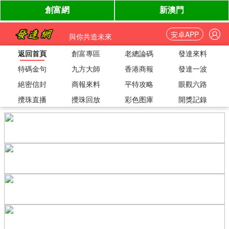
安卓APP
與你共造未來
返回首頁
創富專區
老總論碼
發達來料
特碼金句
九方大師
香港商報
發達一波
絕密信封
商報來料
平特攻略
眼觀六路
攪珠直播
攪珠回放
彩色图庫
開獎記錄