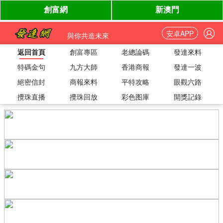
安卓APP
與你共造未來
返回首頁
創富專區
老總論碼
發達來料
特碼金句
九方大師
香港商報
發達一波
絕密信封
商報來料
平特攻略
眼觀六路
攪珠直播
攪珠回放
彩色图庫
開獎記錄