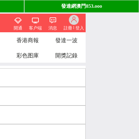
開通
客户端
消息
註冊
登入
香港商報
發達一波
彩色图庫
開獎記錄