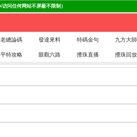
老總論碼
發達來料
特碼金句
九方大師
平特攻略
眼觀六路
攪珠直播
攪珠回放