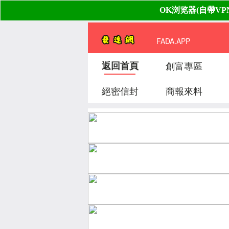
FADA.APP
返回首頁
創富專區
絕密信封
商報來料