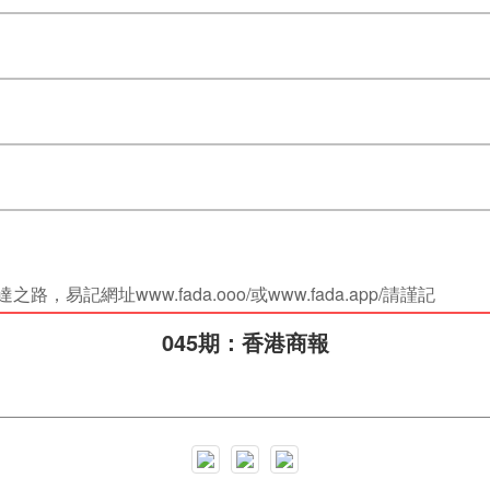
易記網址www.fada.ooo/或www.fada.app/請謹記
045期：香港商報