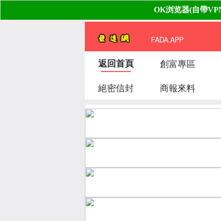
FADA.APP
返回首頁
創富專區
絕密信封
商報來料