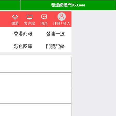
開通
客户端
消息
註冊
登入
香港商報
發達一波
彩色图庫
開獎記錄