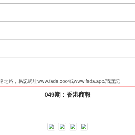
易記網址www.fada.ooo/或www.fada.app/請謹記
049期：香港商報