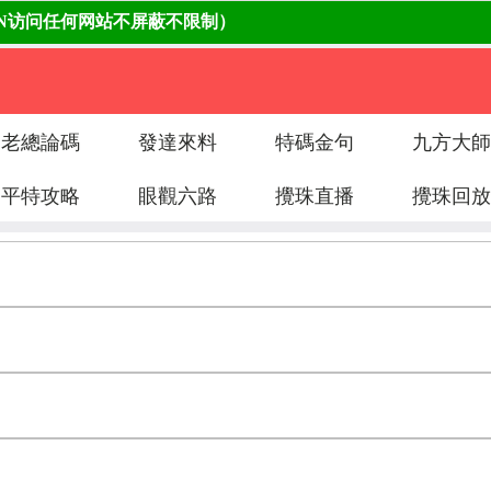
老總論碼
發達來料
特碼金句
九方大師
平特攻略
眼觀六路
攪珠直播
攪珠回放