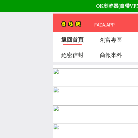
FADA.APP
返回首頁
創富專區
絕密信封
商報來料