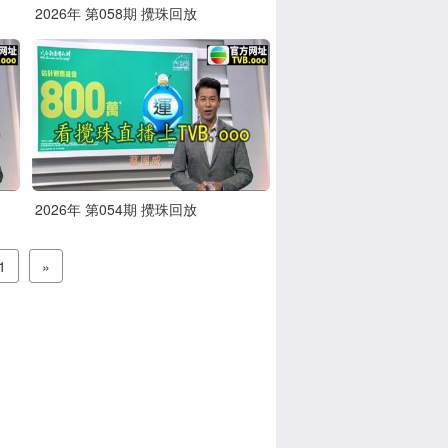
2026年 第058期 攪珠回放
2026年 第054期 攪珠回放
1
»