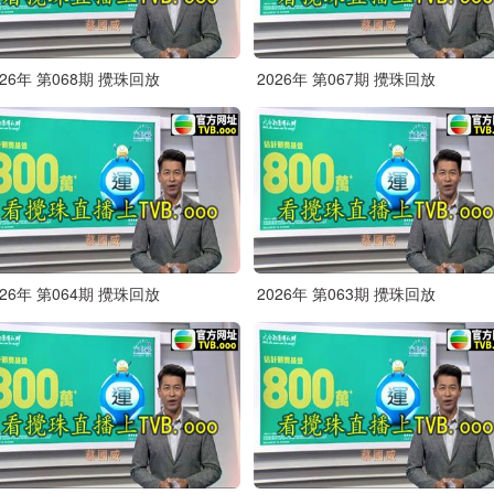
026年 第068期 攪珠回放
2026年 第067期 攪珠回放
026年 第064期 攪珠回放
2026年 第063期 攪珠回放