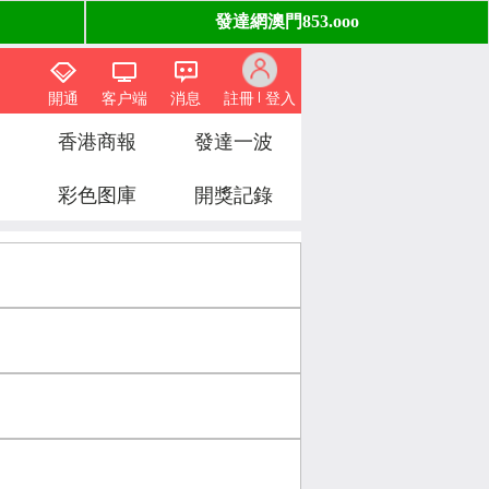
開通
客户端
消息
註冊
登入
香港商報
發達一波
彩色图庫
開獎記錄