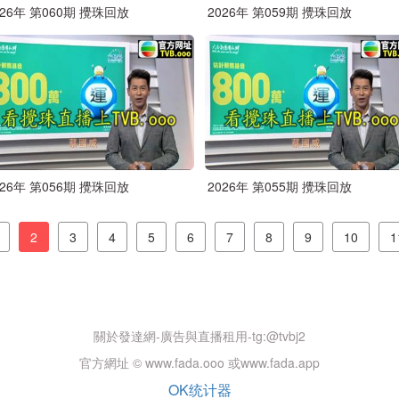
026年 第060期 攪珠回放
2026年 第059期 攪珠回放
026年 第056期 攪珠回放
2026年 第055期 攪珠回放
2
3
4
5
6
7
8
9
10
1
關於發達網-廣告與直播租用-tg:@tvbj2
官方網址 © www.fada.ooo 或www.fada.app
OK统计器